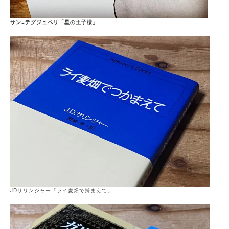
サン=テグジュペリ「星の王子様」
JDサリンジャー「ライ麦畑で捕まえて」