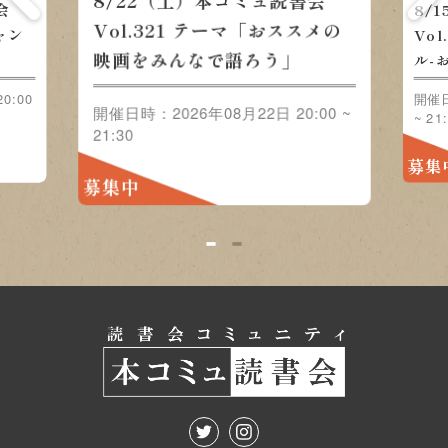
8/22（土）本コミュ読書会
会
8/
Vol.321 テーマ「おススメの
ャン
Vo
映画をみんなで語ろう」
」
ル-
0:00
開催日
開催日時：2026年08月22日 20:00 ~
~ 21
21:30
募集
募集中
1
2