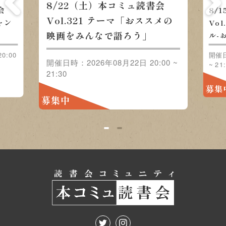
8/22（土）本コミュ読書会
会
8/
Vol.321 テーマ「おススメの
ャン
Vo
映画をみんなで語ろう」
」
ル-
0:00
開催日
開催日時：2026年08月22日 20:00 ~
~ 21
21:30
募集
募集中
1
2