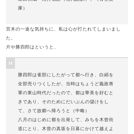
庫）
宮木の一途な気持ちに、私は心が打たれてしまいまし
た。
片や勝四郎はというと、
勝四郎は雀部にしたがって都へ行き、白絹を
全部売りつくしたが、当時はちょうど義政将
軍の東山時代だったので、都は華美を好むと
きであり、そのためにだいぶんの儲けをし
て、さて故郷へ帰ろうと（中略）
八月のはじめに都を出発して、みちを木曾街
道にとり、木曾の
真坂
を日暮にかけて越えよ