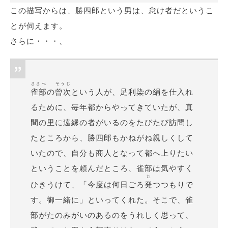
この描写からは、勝四郎という男は、怠け者だというこ
とが伺えます。
さらに・・・、
ささべ
そうじ
雀部
の
曾次
という人が、足利染の絹を仕入れ
るために、毎年都からやってきていたが、真
間の里に遠縁の者がいるのをたびたび訪問し
たところから、勝四郎もかねがね親しくして
いたので、自分も商人となって都へ上りたい
ということを頼んだところ、雀部は気やすく
た
ひきうけて、「今度は何日ごろ
発
つつもりで
す。御一緒に」といってくれた。そこで、雀
部がたのみがいのあるのをうれしく思って、