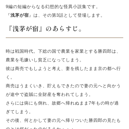
9編の短編からなる幻想的な怪異小説集です。
『
浅茅が宿
』は、その第3話として登場します。
『浅茅が宿』のあらすじ
。
時は戦国時代。下総の国で農業を家業とする勝四郎は、
農業を毛嫌いし貧乏になってしまう。
彼は商売でもしようと考え、妻を残したまま京の都へ行
く。
商売はうまくいき、貯えもできたので妻の元へと向かう
が途中で盗賊に全財産を奪われてしまう。
さらには病にも倒れ、故郷へ帰れぬまま7年もの時が過
ぎてしまう。
その後、何とかして妻の元へ帰りついた勝四郎の見たも
のとは何だったのだろうか・・・。