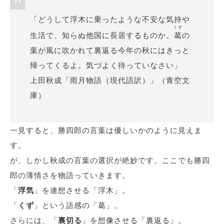
「どうして浮木に乗ったような不安な気持や
くず
生活で、知らぬ他国に長居するものか。
葛
の
葉が風に吹かれて裏返る今年の秋にはきっと
帰ってくるよ。気づよく待っていなさい」
上田秋成「雨月物語（現代語訳）」（青空文
庫）
一見すると、勝四郎の言葉は優しいかのように見えま
す。
が、しかし秋成の言葉の選択が絶妙です。ここでも勝四
郎の薄情さを物語っていきます。
「
浮気
」を連想させる「浮木」。
「
くず
」という語感の「葛」。
さらには、「
裏切る
」を想像させる「裏返る」。