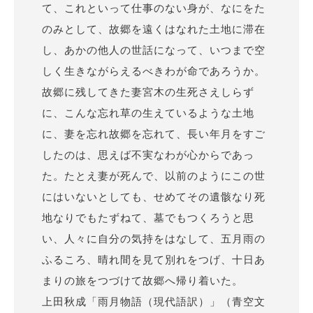
て、これといって仕事のない身が、なにをた
のみとして、故郷を遠くはなれた土地に滞在
し、あかの他人の世話になって、いつまで空
しく生きながらえるべきわが命であろうか。
故郷に残してきた妻宮木の生死さえしらず
に、こんな忘れ草の生えているような土地
に、妻を忘れ故郷を忘れて、長い年月をすご
したのは、思えば不実なわが心からであっ
た。たとえ妻が死んで、以前のようにこの世
にはいないとしても、せめてその遺骸なり死
地なりでもたずねて、墓でもつくろうと思
い、人々に自分の気持をはなして、五月雨の
ふるころ、晴れ間を見て別れをつげ、十日あ
まりの旅をつづけて故郷へ帰り着いた。
上田秋成「雨月物語（現代語訳）」（青空文