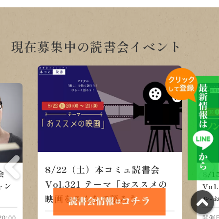
現在募集中の読書会イベント
8/22（土）本コミュ読書会
会
8/
Vol.321 テーマ「おススメの
ャン
Vo
映画をみんなで語ろう」
」
ル-
0:00
開催日