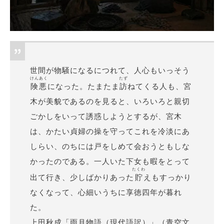
世間が物騒になるにつれて、人心もいっそう
けんあく
たず
険悪
になった。たまたま
訪
ねてくる人も、宮
木が美貌であるのを見ると、いろいろと親切
ごかしをいって誘惑しようとするが、宮木
は、かたい貞婦の操を守ってこれを冷淡にあ
しらい、のちには戸をしめて会おうともしな
かったのである。一人いた下女も暇をとって
たくわ
出て行き、少しばかりあった
貯
えもすっかり
なくなって、心細いうちに享徳四年が暮れ
た。
上田秋成「雨月物語（現代語訳）」（青空文