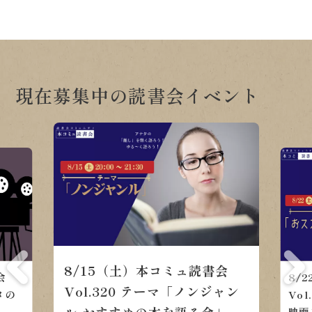
現在募集中の読書会イベント
8/22（土）本コミュ読書会
会
8/
Vol.321 テーマ「おススメの
ャン
Vo
映画をみんなで語ろう」
」
ル-