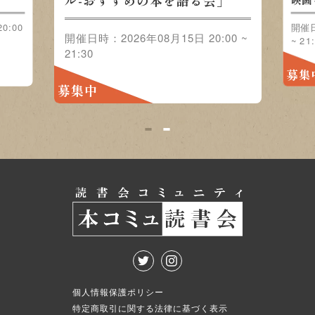
0:00
開催日
開催日時：2026年08月22日 20:00 ~
~ 21
21:30
募集
募集中
1
2
個人情報保護ポリシー
特定商取引に関する法律に基づく表示