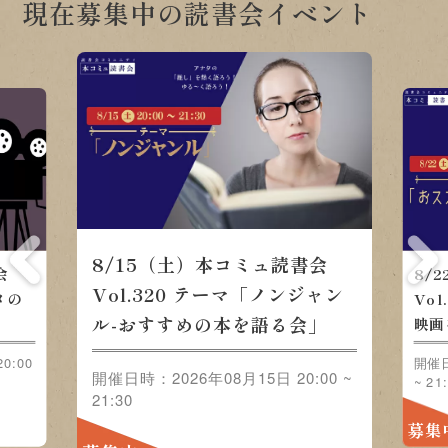
現在募集中の読書会イベント
8/22（土）本コミュ読書会
会
8/
Vol.321 テーマ「おススメの
ャン
Vo
映画をみんなで語ろう」
」
ル-
0:00
開催日
開催日時：2026年08月22日 20:00 ~
~ 21
21:30
募集
募集中