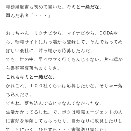
職務経歴書も初めて書いた。
キミと一緒だな
」
凹んだ若者「・・・」
おっちゃん「リクナビやら、マイナビやら、DODAや
ら、転職サイトに片っ端から登録して、そんでもってめ
ぼしい会社に、片っ端から応募したんだ。
でも、世の中、早々ウマく行くもんじゃない。片っ端か
ら書類審査落ちまくりさ。
これもキミと一緒だな。
かれこれ、１００社くらいは応募したかな。そりゃー落
ち込んださ。
でもね、落ち込んでるヒマなんてなかったな。
生活かかってるしね。で、ボクは転職エージェントの人
に書類を添削してもらったり、自分なりに改良したりし
て、とにかく、ひたすら・・・書類送り続けた」