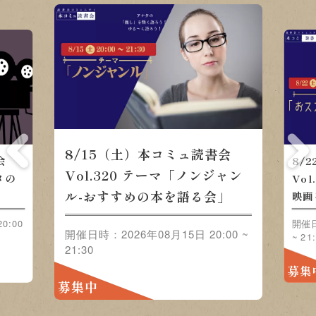
8/22（土）本コミュ読書会 Vol.321 テー
会
「おススメの映画をみんなで語ろう」
ャン
」
開催日時：2026年08月22日 20:00 ~ 21:30
0:00
募集中