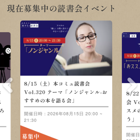
現在募集中の読書会イベント
8/22（土）本コミュ読書会
会
8/
Vol.321 テーマ「おススメの
ャン
Vo
映画をみんなで語ろう」
」
ル-
0:00
開催日
開催日時：2026年08月22日 20:00 ~
~ 21
21:30
募集