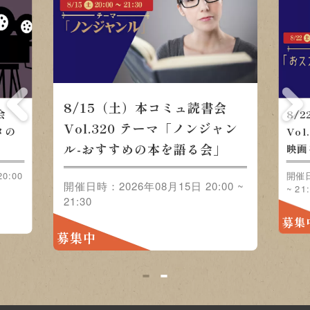
8/22（土）本コミュ読書会 Vol.32
ュ読書会
「おススメの映画をみんなで語ろう
「ノンジャン
語る会」
開催日時：2026年08月22日 20:00 ~ 21:30
5日 20:00
募集中
1
2