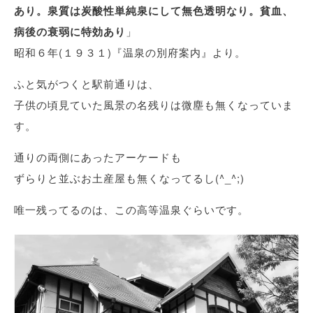
あり。泉質は炭酸性単純泉にして無色透明なり。貧血、
病後の衰弱に特効あり
」
昭和６年(１９３１)『温泉の別府案内』より。
ふと気がつくと駅前通りは、
子供の頃見ていた風景の名残りは微塵も無くなっていま
す。
通りの両側にあったアーケードも
ずらりと並ぶお土産屋も無くなってるし(^_^;)
唯一残ってるのは、この高等温泉ぐらいです。