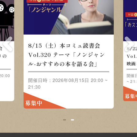
8/22（土）本コミュ読書会 Vol.321 テ
書会
「おススメの映画をみんなで語ろう」
ジャン
会」
開催日時：2026年08月22日 20:00 ~ 21:30
20:00
募集中
1
2