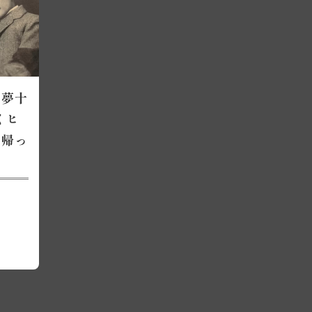
『夢十
くヒ
は帰っ