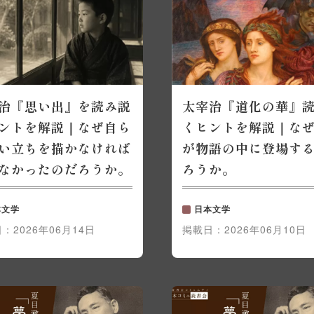
治『思い出』を読み説
太宰治『道化の華』
ントを解説｜なぜ自ら
くヒントを解説｜な
い立ちを描かなければ
が物語の中に登場す
なかったのだろうか。
ろうか。
本文学
日本文学
日：
2026年06月14日
掲載日：
2026年06月10日