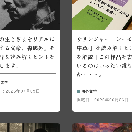
の生きざまをリアルに
サリンジャー『シーモ
する文豪、森鴎外。そ
序章-』を読み解くヒ
品を読み解くヒントを
を解説｜この作品を
します。
いるのはいったい誰
か・・・。
本文学
日：
2026年07月05日
海外文学
掲載日：
2026年06月26日