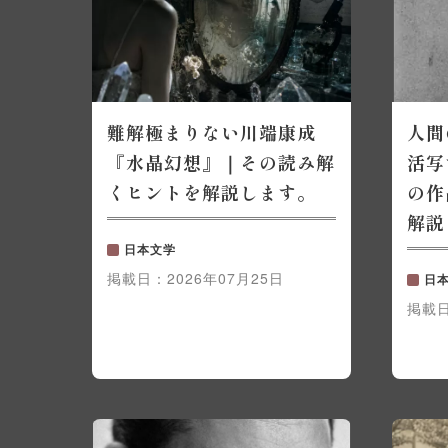
難解極まりない川端康成
人間
『水晶幻想』｜その読み解
活写
くヒントを解説します。
の作
解説
日本文学
掲載日：
2026年07月25日
日
掲載