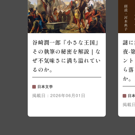
谷崎潤一郎『小さな王国』
謎に
その執筆の秘密を解説｜な
夜-
ぜ不気味さに満ち溢れてい
ント
るのか。
ら落
か。
日本文学
掲載日：
2026年06月01日
日
掲載