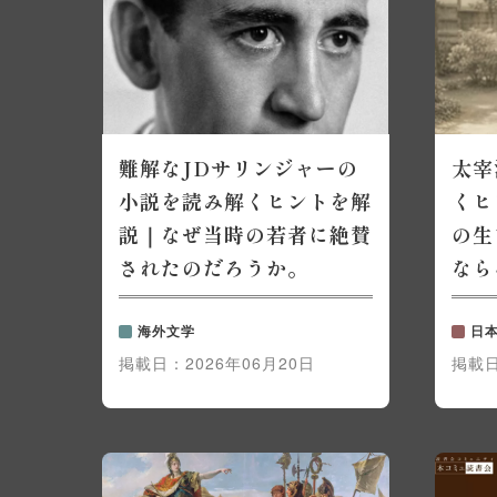
難解なJDサリンジャーの
太宰
小説を読み解くヒントを解
くヒ
説｜なぜ当時の若者に絶賛
の生
されたのだろうか。
なら
海外文学
日
掲載日：
2026年06月20日
掲載