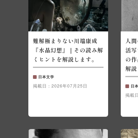
難解極まりない川端康成
人間
『水晶幻想』｜その読み解
活写
くヒントを解説します。
の作
解説
日本文学
掲載日：
2026年07月25日
日
掲載