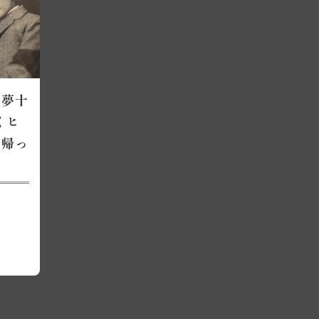
『夢十
くヒ
は帰っ