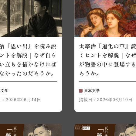
治『思い出』を読み説
太宰治『道化の華』
ントを解説｜なぜ自ら
くヒントを解説｜な
い立ちを描かなければ
が物語の中に登場す
なかったのだろうか。
ろうか。
本文学
日本文学
日：
2026年06月14日
掲載日：
2026年06月10日