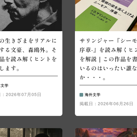
の生きざまをリアルに
サリンジャー『シーモ
する文豪、森鴎外。そ
序章-』を読み解くヒ
品を読み解くヒントを
を解説｜この作品を
します。
いるのはいったい誰
か・・・。
本文学
日：
2026年07月05日
海外文学
掲載日：
2026年06月26日