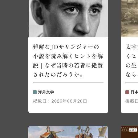
難解なJDサリンジャーの
太宰
小説を読み解くヒントを解
くヒ
説｜なぜ当時の若者に絶賛
の生
されたのだろうか。
なら
海外文学
日
掲載日：
2026年06月20日
掲載