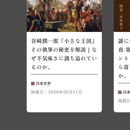
谷崎潤一郎『小さな王国』
謎に
その執筆の秘密を解説｜な
夜-
ぜ不気味さに満ち溢れてい
ント
るのか。
ら落
か。
日本文学
掲載日：
2026年06月01日
日
掲載